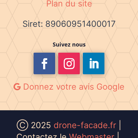
Plan du site
Siret: 89060951400017
Suivez nous
Donnez votre avis Google
Ⓒ 2025
drone-facade.fr
|
Contactez le
Webmaster
|